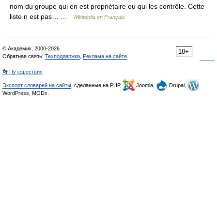
nom du groupe qui en est propriétaire ou qui les contrôle. Cette
liste n est pas… …
Wikipédia en Français
© Академик, 2000-2026
18+
Обратная связь:
Техподдержка
,
Реклама на сайте
👣 Путешествия
Экспорт словарей на сайты
, сделанные на PHP,
Joomla,
Drupal,
WordPress, MODx.