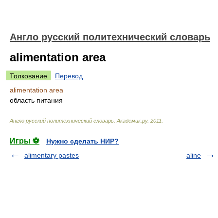
Англо русский политехнический словарь
alimentation area
Толкование
Перевод
alimentation area
область питания
Англо русский политехнический словарь
.
Академик.ру
.
2011
.
Игры ⚽
Нужно сделать НИР?
alimentary pastes
aline