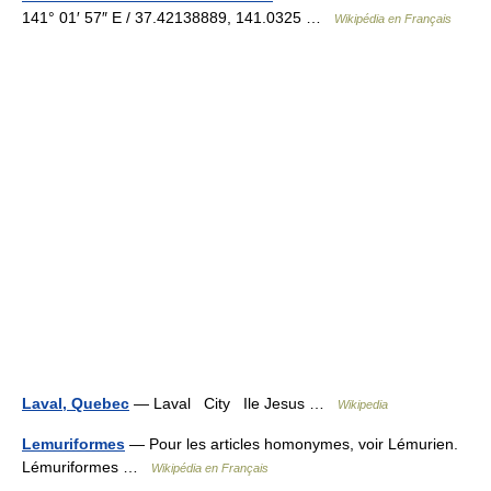
141° 01′ 57″ E / 37.42138889, 141.0325 …
Wikipédia en Français
Laval, Quebec
— Laval City Ile Jesus …
Wikipedia
Lemuriformes
— Pour les articles homonymes, voir Lémurien.
Lémuriformes …
Wikipédia en Français